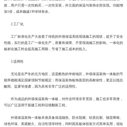
效，用户只需一次性购买，一次性安装，外立面的保温与装饰全部实现。功能增
加1倍，成本确减1半绰绰有余。
2.工厂化
工厂标准化生产大改善了传统的外墙保温系统现场施工的现状，提升了安全
性能，实行的是工厂一体化生产，质量有保障、不受现场施工的影响。一体化的
板材在施工时会提高施工周期，节省了施工成本的投入。
3.适用性
无论是在严冬的北方地区，还是酷热的华南地区，外墙保温装饰一体板的节
能率都能满足国家强制节能规定：而保温装饰板饰面层的高耐侯性，更足以抵抗
酸雨、盐雾等侵袭，因为具有非常广泛的适用性。
作为成品的外墙保温装饰一体板，对作业环境非常宽容，施工也非常简便，
可以广泛适用于新建工程和旧墙翻新工程。
外墙保温装饰一体板本身具备保温隔热、防水阻燃、轻质抗裂、隔音降噪、
绿色环保、美观耐久、自洁性强等特性，同时因其板体组装方式简单实用，缩短