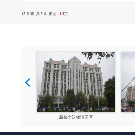
15
条/页 共
5
条 页次：
1
/1
页
硅谷
新都文汉物流园区