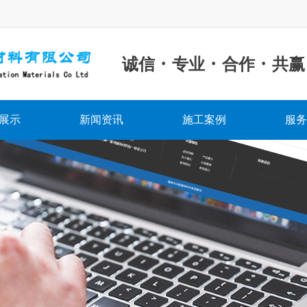
·
·
·
诚信
专业
合作
共赢
展示
新闻资讯
施工案例
服务