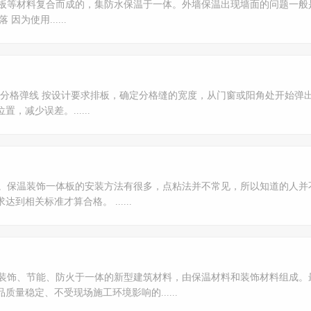
板等材料复合而成的，集防水保温于一体。外墙保温出现墙面的问题一般
为使用......
层分格弹线 按设计要求排板，确定分格缝的宽度，从门窗或阳角处开始弹
减少误差。......
。保温装饰一体板的安装方法有很多，点粘法并不常见，所以知道的人并
相关标准才算合格。 ......
装饰、节能、防火于一体的新型建筑材料，由保温材料和装饰材料组成。
量稳定、不受现场施工环境影响的......