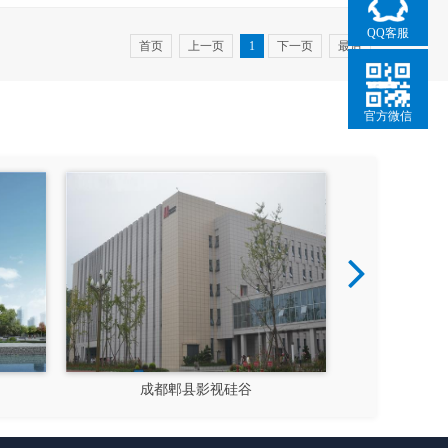
QQ客服
首页
上一页
1
下一页
最后
官方微信
成都郫县影视硅谷
新都