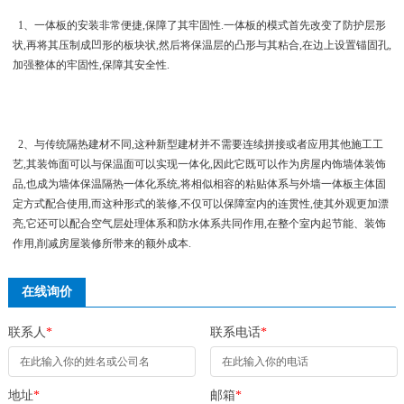
1、一体板的安装非常便捷,保障了其牢固性.一体板的模式首先改变了防护层形
状,再将其压制成凹形的板块状,然后将保温层的凸形与其粘合,在边上设置锚固孔,
加强整体的牢固性,保障其安全性.
2、与传统隔热建材不同,这种新型建材并不需要连续拼接或者应用其他施工工
艺,其装饰面可以与保温面可以实现一体化,因此它既可以作为房屋内饰墙体装饰
品,也成为墙体保温隔热一体化系统,将相似相容的粘贴体系与外墙一体板主体固
定方式配合使用,而这种形式的装修,不仅可以保障室内的连贯性,使其外观更加漂
亮,它还可以配合空气层处理体系和防水体系共同作用,在整个室内起节能、装饰
作用,削减房屋装修所带来的额外成本.
在线询价
联系人
*
联系电话
*
地址
*
邮箱
*